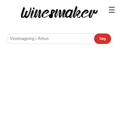
☰
Søg