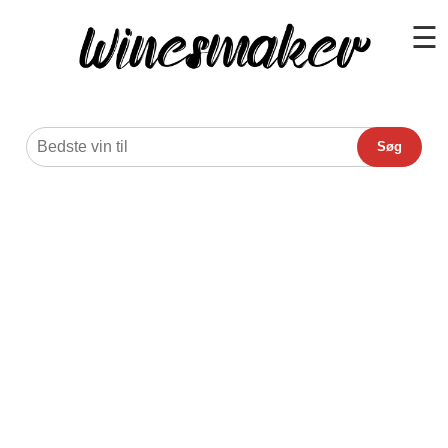
☰
Søg