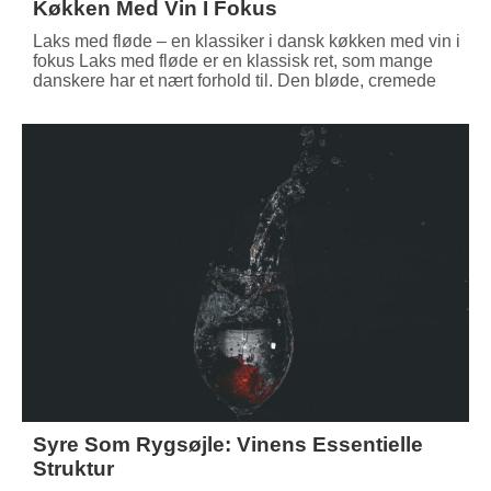
Køkken Med Vin I Fokus
Laks med fløde – en klassiker i dansk køkken med vin i
fokus Laks med fløde er en klassisk ret, som mange
danskere har et nært forhold til. Den bløde, cremede
Syre Som Rygsøjle: Vinens Essentielle
Struktur