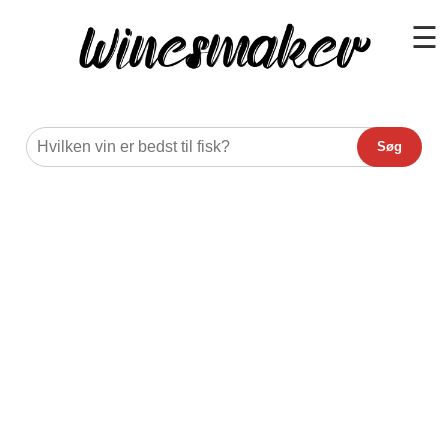
☰
Søg