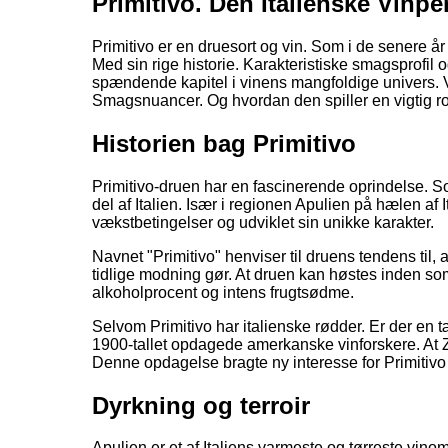
Primitivo. Den Italienske Vin
Primitivo er en druesort og vin. Som i de senere 
Med sin rige historie. Karakteristiske smagsprofil 
spændende kapitel i vinens mangfoldige univers. V
Smagsnuancer. Og hvordan den spiller en vigtig rol
Historien bag Primitivo
Primitivo-druen har en fascinerende oprindelse. So
del af Italien. Især i regionen Apulien på hælen af I
vækstbetingelser og udviklet sin unikke karakter.
Navnet "Primitivo" henviser til druens tendens til,
tidlige modning gør. At druen kan høstes inden somm
alkoholprocent og intens frugtsødme.
Selvom Primitivo har italienske rødder. Er der en t
1900-tallet opdagede amerkanske vinforskere. At 
Denne opdagelse bragte ny interesse for Primitivo
Dyrkning og terroir
Apulien er et af Italiens varmeste og tørreste vinom