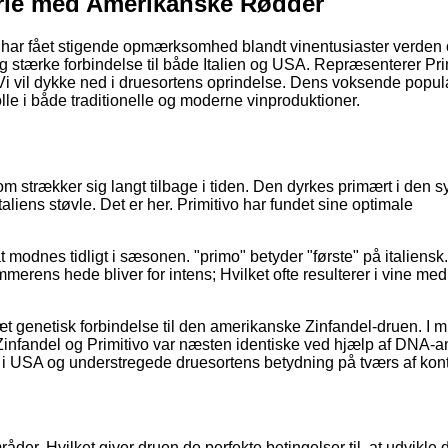
perle med Amerikanske Rødder
år har fået stigende opmærksomhed blandt vinentusiaster verden 
og stærke forbindelse til både Italien og USA. Repræsenterer Pri
i vil dykke ned i druesortens oprindelse. Dens voksende popula
le i både traditionelle og moderne vinproduktioner.
m strækker sig langt tilbage i tiden. Den dyrkes primært i den s
taliens støvle. Det er her. Primitivo har fundet sine optimale
 at modnes tidligt i sæsonen. "primo" betyder "første" på italiens
erens hede bliver for intens; Hvilket ofte resulterer i vine med
æt genetisk forbindelse til den amerikanske Zinfandel-druen. I m
Zinfandel og Primitivo var næsten identiske ved hjælp af DNA-a
 i USA og understregede druesortens betydning på tværs af kont
råder. Hvilket giver druen de perfekte betingelser til, at udvikle