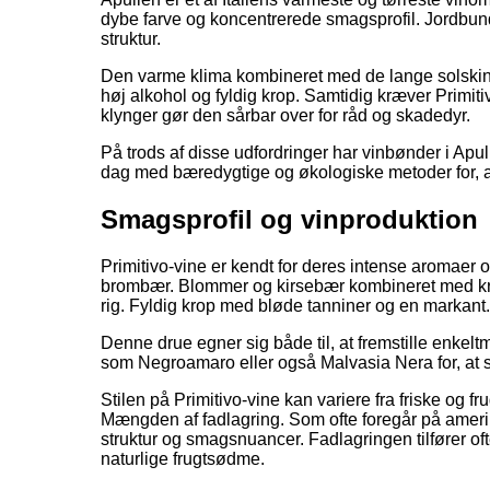
dybe farve og koncentrerede smagsprofil. Jordbunde
struktur.
Den varme klima kombineret med de lange solskinst
høj alkohol og fyldig krop. Samtidig kræver Primi
klynger gør den sårbar over for råd og skadedyr.
På trods af disse udfordringer har vinbønder i Apuli
dag med bæredygtige og økologiske metoder for, a
Smagsprofil og vinproduktion
Primitivo-vine er kendt for deres intense aromaer
brombær. Blommer og kirsebær kombineret med kry
rig. Fyldig krop med bløde tanniner og en markan
Denne drue egner sig både til, at fremstille enkel
som Negroamaro eller også Malvasia Nera for, at
Stilen på Primitivo-vine kan variere fra friske og
Mængden af fadlagring. Som ofte foregår på amerika
struktur og smagsnuancer. Fadlagringen tilfører of
naturlige frugtsødme.