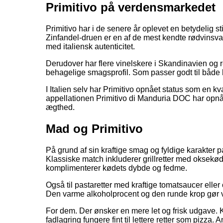
Primitivo på verdensmarkedet
Primitivo har i de senere år oplevet en betydelig st
Zinfandel-druen er en af de mest kendte rødvinsva
med italiensk autenticitet.
Derudover har flere vinelskere i Skandinavien og re
behagelige smagsprofil. Som passer godt til både 
I Italien selv har Primitivo opnået status som en kv
appellationen Primitivo di Manduria DOC har opnået
ægthed.
Mad og Primitivo
På grund af sin kraftige smag og fyldige karakter p
Klassiske match inkluderer grillretter med oksekød
komplimenterer kødets dybde og fedme.
Også til pastaretter med kraftige tomatsaucer eller
Den varme alkoholprocent og den runde krop gør vin
For dem. Der ønsker en mere let og frisk udgave. 
fadlagring fungere fint til lettere retter som pizza. An