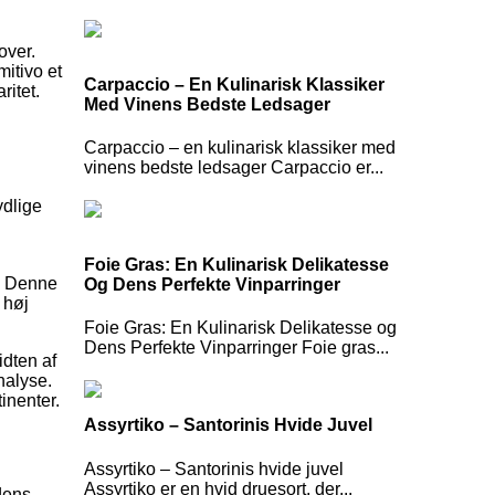
over.
mitivo et
Carpaccio – En Kulinarisk Klassiker
ritet.
Med Vinens Bedste Ledsager
Carpaccio – en kulinarisk klassiker med
vinens bedste ledsager Carpaccio er...
ydlige
Foie Gras: En Kulinarisk Delikatesse
k. Denne
Og Dens Perfekte Vinparringer
 høj
Foie Gras: En Kulinarisk Delikatesse og
Dens Perfekte Vinparringer Foie gras...
idten af
nalyse.
inenter.
Assyrtiko – Santorinis Hvide Juvel
Assyrtiko – Santorinis hvide juvel
Assyrtiko er en hvid druesort, der...
 dens