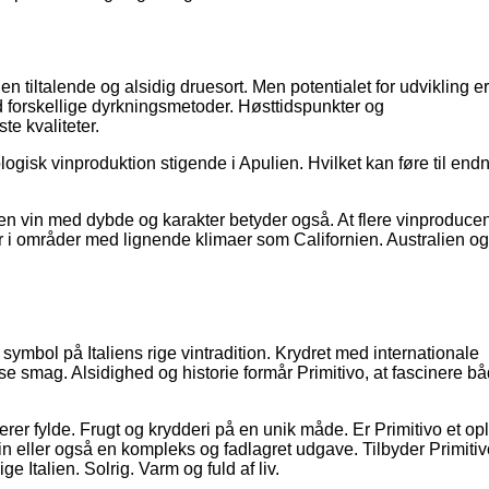
n tiltalende og alsidig druesort. Men potentialet for udvikling er
 forskellige dyrkningsmetoder. Høsttidspunkter og
te kvaliteter.
gisk vinproduktion stigende i Apulien. Hvilket kan føre til en
en vin med dybde og karakter betyder også. At flere vinproducen
r i områder med lignende klimaer som Californien. Australien og
 symbol på Italiens rige vintradition. Krydret med internationale
e smag. Alsidighed og historie formår Primitivo, at fascinere b
rer fylde. Frugt og krydderi på en unik måde. Er Primitivo et op
n eller også en kompleks og fadlagret udgave. Tilbyder Primiti
 Italien. Solrig. Varm og fuld af liv.