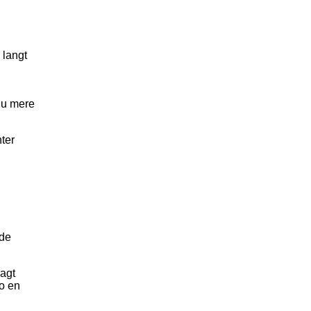
 langt
dnu mere
ter
åde
lagt
vo en