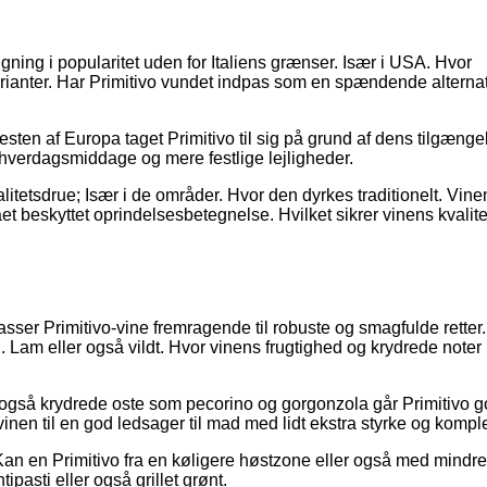
igning i popularitet uden for Italiens grænser. Især i USA. Hvor
rianter. Har Primitivo vundet indpas som en spændende alternat
sten af Europa taget Primitivo til sig på grund af dens tilgænge
hverdagsmiddage og mere festlige lejligheder.
alitetsdrue; Især i de områder. Hvor den dyrkes traditionelt. Vine
 beskyttet oprindelsesbetegnelse. Hvilket sikrer vinens kvalite
asser Primitivo-vine fremragende til robuste og smagfulde retter.
. Lam eller også vildt. Hvor vinens frugtighed og krydrede noter
 også krydrede oste som pecorino og gorgonzola går Primitivo god
en til en god ledsager til mad med lidt ekstra styrke og komple
Kan en Primitivo fra en køligere høstzone eller også med mindre
tipasti eller også grillet grønt.