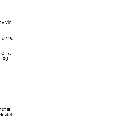
iv vin
lige og
ne fra
t og
t til.
ksitet.