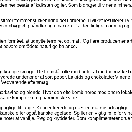
n her består af kalksten og ler. Som bidrager til vinens mineral
imer fremmer sukkerindholdet i druerne. Hvilket resulterer i v
tivo omhyggelig håndtering i marken. Da den tidlige modning og 
en formået, at udnytte terroiret optimalt. Og flere producenter ar
t bevare områdets naturlige balance.
 og kraftige smage. De fremstår ofte med noter af modne mørke 
drede undertoner af sort peber. Lakrids og chokolade; Vinene 
t. Vedvarende eftersmag.
tmarksvine og blends. Hvor den ofte kombineres med andre lokal
 skabe komplekse og harmoniske vine.
 frugtagtige til tunge. Koncentrerede og næsten marmeladeagtige.
nske eller også franske egefade. Spiller en vigtig rolle for vin
te noter af vanilje. Røg og krydderier. Som komplimenterer drue