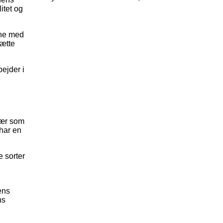
itet og
ine med
tætte
bejder i
bær som
har en
e sorter
ens
ns