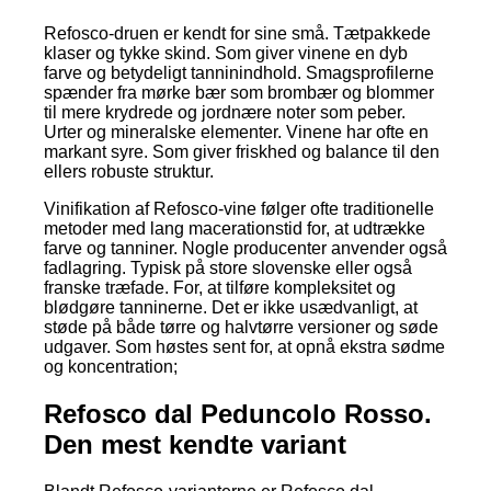
Refosco-druen er kendt for sine små. Tætpakkede
klaser og tykke skind. Som giver vinene en dyb
farve og betydeligt tanninindhold. Smagsprofilerne
spænder fra mørke bær som brombær og blommer
til mere krydrede og jordnære noter som peber.
Urter og mineralske elementer. Vinene har ofte en
markant syre. Som giver friskhed og balance til den
ellers robuste struktur.
Vinifikation af Refosco-vine følger ofte traditionelle
metoder med lang macerationstid for, at udtrække
farve og tanniner. Nogle producenter anvender også
fadlagring. Typisk på store slovenske eller også
franske træfade. For, at tilføre kompleksitet og
blødgøre tanninerne. Det er ikke usædvanligt, at
støde på både tørre og halvtørre versioner og søde
udgaver. Som høstes sent for, at opnå ekstra sødme
og koncentration;
Refosco dal Peduncolo Rosso.
Den mest kendte variant