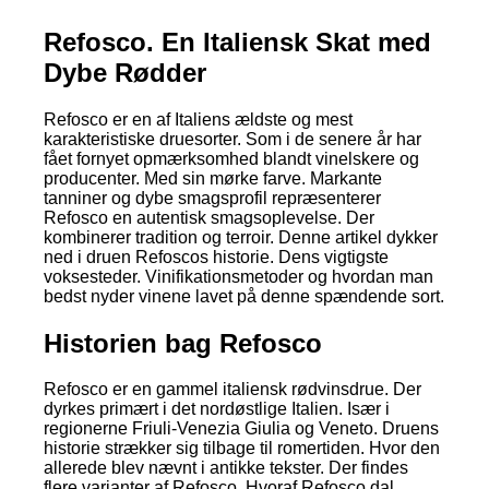
Refosco. En Italiensk Skat med
Dybe Rødder
Refosco er en af Italiens ældste og mest
karakteristiske druesorter. Som i de senere år har
fået fornyet opmærksomhed blandt vinelskere og
producenter. Med sin mørke farve. Markante
tanniner og dybe smagsprofil repræsenterer
Refosco en autentisk smagsoplevelse. Der
kombinerer tradition og terroir. Denne artikel dykker
ned i druen Refoscos historie. Dens vigtigste
voksesteder. Vinifikationsmetoder og hvordan man
bedst nyder vinene lavet på denne spændende sort.
Historien bag Refosco
Refosco er en gammel italiensk rødvinsdrue. Der
dyrkes primært i det nordøstlige Italien. Især i
regionerne Friuli-Venezia Giulia og Veneto. Druens
historie strækker sig tilbage til romertiden. Hvor den
allerede blev nævnt i antikke tekster. Der findes
flere varianter af Refosco. Hvoraf Refosco dal