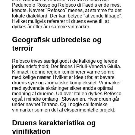
Peduncolo Rosso og Refosco di Faedis er de mest
kendte. Navnet "Refosco" menes, at stamme fra det
lokale dialektord. Der kan betyde "at vende tilbage".
Hvilket muligvis refererer til druens evne til, at
dyrkes år efter år i samme vinmarker.
Geografisk udbredelse og
terroir
Refosco trives særligt godt i de kalkrige og lerede
jordbundsforhold; Der findes i Friuli-Venezia Giulia.
Klimaet i denne region kombinerer varme somre
med kølige nætter. Hvilket er ideelt for, at bevare
druens syre og aromatiske kompleksitet. Vinmarker
med sydvendte skråninger sikrer endda optimal
modning af druerne. Ud over Italien dyrkes Refosco
også i mindre omfang i Slovænien. Hvor druen går
under navnet Terrano. Og i nogle californiske
vinmarker som en del af eksperimentelle projekt.
Druens karakteristika og
vinifikation