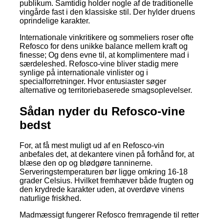
publikum. Samtidig holder nogle af de traditionelle
vingårde fast i den klassiske stil. Der hylder druens
oprindelige karakter.
Internationale vinkritikere og sommeliers roser ofte
Refosco for dens unikke balance mellem kraft og
finesse; Og dens evne til, at komplimentere mad i
særdeleshed. Refosco-vine bliver stadig mere
synlige på internationale vinlister og i
specialforretninger. Hvor entusiaster søger
alternative og territoriebaserede smagsoplevelser.
Sådan nyder du Refosco-vine
bedst
For, at få mest muligt ud af en Refosco-vin
anbefales det, at dekantere vinen på forhånd for, at
blæse den op og blødgøre tanninerne.
Serveringstemperaturen bør ligge omkring 16-18
grader Celsius. Hvilket fremhæver både frugten og
den krydrede karakter uden, at overdøve vinens
naturlige friskhed.
Madmæssigt fungerer Refosco fremragende til retter