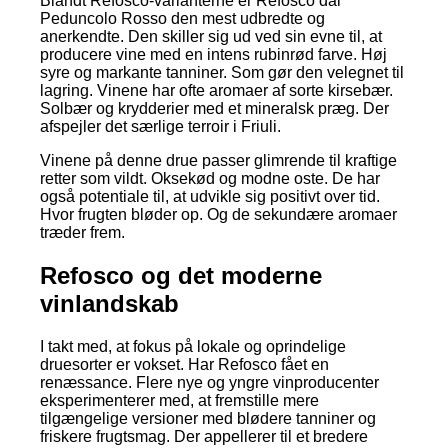
Blandt Refosco-varianterne er Refosco dal
Peduncolo Rosso den mest udbredte og
anerkendte. Den skiller sig ud ved sin evne til, at
producere vine med en intens rubinrød farve. Høj
syre og markante tanniner. Som gør den velegnet til
lagring. Vinene har ofte aromaer af sorte kirsebær.
Solbær og krydderier med et mineralsk præg. Der
afspejler det særlige terroir i Friuli.
Vinene på denne drue passer glimrende til kraftige
retter som vildt. Oksekød og modne oste. De har
også potentiale til, at udvikle sig positivt over tid.
Hvor frugten bløder op. Og de sekundære aromaer
træder frem.
Refosco og det moderne
vinlandskab
I takt med, at fokus på lokale og oprindelige
druesorter er vokset. Har Refosco fået en
renæssance. Flere nye og yngre vinproducenter
eksperimenterer med, at fremstille mere
tilgængelige versioner med blødere tanniner og
friskere frugtsmag. Der appellerer til et bredere