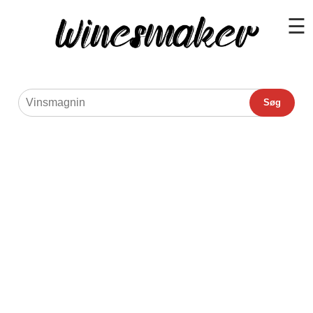
☰
Søg