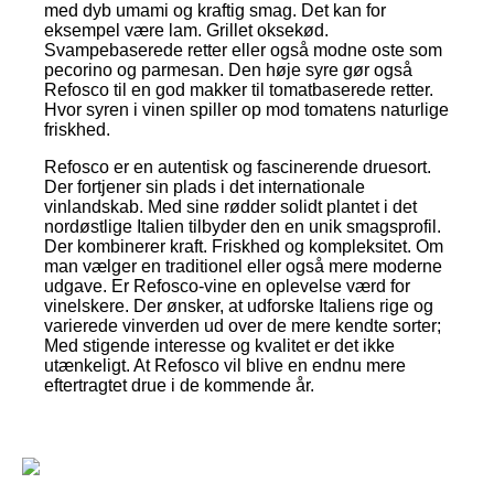
med dyb umami og kraftig smag. Det kan for
eksempel være lam. Grillet oksekød.
Svampebaserede retter eller også modne oste som
pecorino og parmesan. Den høje syre gør også
Refosco til en god makker til tomatbaserede retter.
Hvor syren i vinen spiller op mod tomatens naturlige
friskhed.
Refosco er en autentisk og fascinerende druesort.
Der fortjener sin plads i det internationale
vinlandskab. Med sine rødder solidt plantet i det
nordøstlige Italien tilbyder den en unik smagsprofil.
Der kombinerer kraft. Friskhed og kompleksitet. Om
man vælger en traditionel eller også mere moderne
udgave. Er Refosco-vine en oplevelse værd for
vinelskere. Der ønsker, at udforske Italiens rige og
varierede vinverden ud over de mere kendte sorter;
Med stigende interesse og kvalitet er det ikke
utænkeligt. At Refosco vil blive en endnu mere
eftertragtet drue i de kommende år.