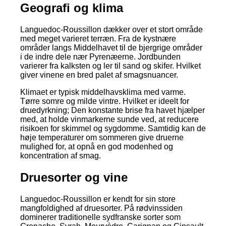
Geografi og klima
Languedoc-Roussillon dækker over et stort område
med meget varieret terræn. Fra de kystnære
områder langs Middelhavet til de bjergrige områder
i de indre dele nær Pyrenæerne. Jordbunden
varierer fra kalksten og ler til sand og skifer. Hvilket
giver vinene en bred palet af smagsnuancer.
Klimaet er typisk middelhavsklima med varme.
Tørre somre og milde vintre. Hvilket er ideelt for
druedyrkning; Den konstante brise fra havet hjælper
med, at holde vinmarkerne sunde ved, at reducere
risikoen for skimmel og sygdomme. Samtidig kan de
høje temperaturer om sommeren give druerne
mulighed for, at opnå en god modenhed og
koncentration af smag.
Druesorter og vine
Languedoc-Roussillon er kendt for sin store
mangfoldighed af druesorter. På rødvinssiden
dominerer traditionelle sydfranske sorter som