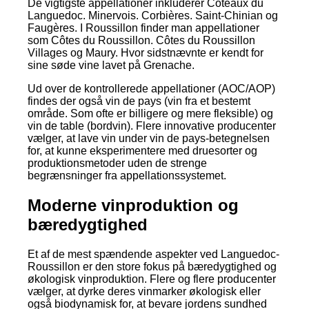
De vigtigste appellationer inkluderer Coteaux du
Languedoc. Minervois. Corbières. Saint-Chinian og
Faugères. I Roussillon finder man appellationer
som Côtes du Roussillon. Côtes du Roussillon
Villages og Maury. Hvor sidstnævnte er kendt for
sine søde vine lavet på Grenache.
Ud over de kontrollerede appellationer (AOC/AOP)
findes der også vin de pays (vin fra et bestemt
område. Som ofte er billigere og mere fleksible) og
vin de table (bordvin). Flere innovative producenter
vælger, at lave vin under vin de pays-betegnelsen
for, at kunne eksperimentere med druesorter og
produktionsmetoder uden de strenge
begrænsninger fra appellationssystemet.
Moderne vinproduktion og
bæredygtighed
Et af de mest spændende aspekter ved Languedoc-
Roussillon er den store fokus på bæredygtighed og
økologisk vinproduktion. Flere og flere producenter
vælger, at dyrke deres vinmarker økologisk eller
også biodynamisk for, at bevare jordens sundhed