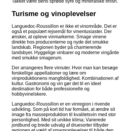
Takket være dens sprøde syre og mineralske finish.
Turisme og vinoplevelser
Languedoc-Roussillon er ikke et vinområde. Det er
også et populært rejsemål for vinentusiaster. Der
ønsker, at opleve vinmarkerne. Smage vinene
direkte hos producenterne og nyde det smukke
landskab. Regionen byder på charmerende
landsbyer. Hyggelige vinbarer og moderne vingårde
med smukke smagerum.
Der arrangeres flere vinruter. Hvor man kan besøge
forskellige appellationer og lære om
vinproduktionens mangfoldighed. Kombinationen af
kultur. Gastronomi og vin gør det til en ideel
destination for både professionelle og
hobbyvinelskere.
Languedoc-Roussillon er en vinregion i rivende
udvikling. Som på kort tid har formået, at ændre sit
image fra masseproduktion til kvalitetsvin med stor
personlighed. Med sit unikke klima; Varierede
jordbund og brede udvalg af druesorter tilbyder
regionen et væld af smagsoplevelser til både den