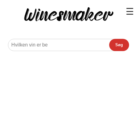
☰
Søg