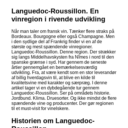
Languedoc-Roussillon. En
vinregion i rivende udvikling
Når man taler om fransk vin. Tænker flere straks på
Bordeaux. Bourgogne eller også Champagne. Men
i den sydlige del af Frankrig finder vi en af de
største og mest spændende vinregioner.
Languedoc-Roussillon. Denne region. Der strækker
sig langs Middelhavskysten fra Nîmes i nord til den
spanske grænse i syd. Har gennem de seneste
årtier gennemgået en bemærkelsesværdig
udvikling. Fra, at være kendt som en stor leverandør
af billig hverdagsvin til, at blive en kilde til
kvalitetsvine med karakter og særpræg. I denne
artikel tager vi en dybdegående tur gennem
Languedoc-Roussillon. Ser på områdets historie.
Jordbund. Klima. Druesorter. Og ikke mindst de flere
spændende vine og producenter. Der gør regionen
til et must-visit for vinelskere.
Historien om Languedoc-