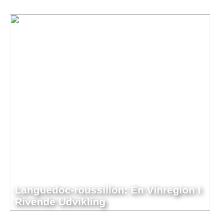
Languedoc-roussillon: En Vinregion I
Rivende Udvikling