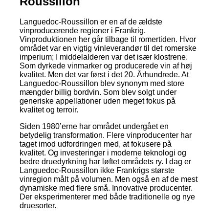
Roussillon
Languedoc-Roussillon er en af de ældste
vinproducerende regioner i Frankrig.
Vinproduktionen her går tilbage til romertiden. Hvor
området var en vigtig vinleverandør til det romerske
imperium; I middelalderen var det især klostrene.
Som dyrkede vinmarker og producerede vin af høj
kvalitet. Men det var først i det 20. Århundrede. At
Languedoc-Roussillon blev synonym med store
mængder billig bordvin. Som blev solgt under
generiske appellationer uden meget fokus på
kvalitet og terroir.
Siden 1980’erne har området undergået en
betydelig transformation. Flere vinproducenter har
taget imod udfordringen med, at fokusere på
kvalitet. Og investeringer i moderne teknologi og
bedre druedyrkning har løftet områdets ry. I dag er
Languedoc-Roussillon ikke Frankrigs største
vinregion målt på volumen. Men også en af de mest
dynamiske med flere små. Innovative producenter.
Der eksperimenterer med både traditionelle og nye
druesorter.