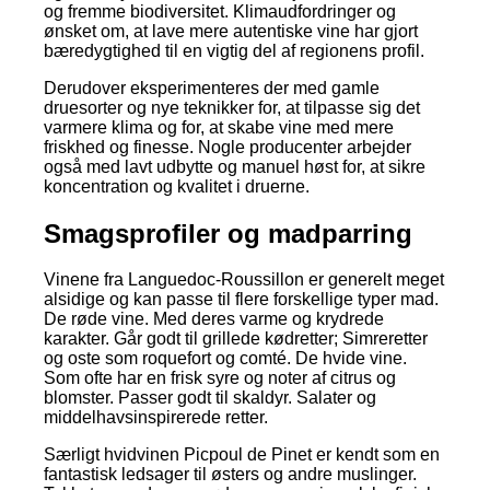
og fremme biodiversitet. Klimaudfordringer og
ønsket om, at lave mere autentiske vine har gjort
bæredygtighed til en vigtig del af regionens profil.
Derudover eksperimenteres der med gamle
druesorter og nye teknikker for, at tilpasse sig det
varmere klima og for, at skabe vine med mere
friskhed og finesse. Nogle producenter arbejder
også med lavt udbytte og manuel høst for, at sikre
koncentration og kvalitet i druerne.
Smagsprofiler og madparring
Vinene fra Languedoc-Roussillon er generelt meget
alsidige og kan passe til flere forskellige typer mad.
De røde vine. Med deres varme og krydrede
karakter. Går godt til grillede kødretter; Simreretter
og oste som roquefort og comté. De hvide vine.
Som ofte har en frisk syre og noter af citrus og
blomster. Passer godt til skaldyr. Salater og
middelhavsinspirerede retter.
Særligt hvidvinen Picpoul de Pinet er kendt som en
fantastisk ledsager til østers og andre muslinger.