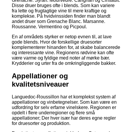
Grenache. Syrah. Mourvèdre. Carignan og Cinsault.
Disse druer bruges ofte i blends. Som kan variere
fra lette og frugtagtige vine til mere kraftige og
komplekse. På hvidvinssiden finder man blandt
andet druer som Grenache Blanc. Marsanne.
Roussanne. Vermentino og Picpoul.
En af områdets styrker er netop evnen til, at lave
gode blends. Hvor de forskellige druesorter
komplementerer hinanden for, at skabe balancerede
og interessante vine. Regionens rødvine kan ofte
være varme og fyldige med noter af mørke bær.
Krydderier og urter fra de omkringliggende bakker.
Appellationer og
kvalitetsniveauer
Languedoc-Roussillon har et komplekst system af
appellationer og vinbetegnelser. Som kan være en
udfordring for selv erfarne vinelskere. Regionen er
opdelt i flere underregioner og flere små
appellationer; Der hver især har deres egne regler
for druesorter og produktion.