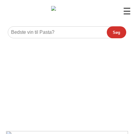
☰
Søg