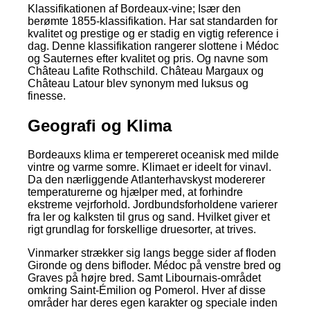
Klassifikationen af Bordeaux-vine; Især den
berømte 1855-klassifikation. Har sat standarden for
kvalitet og prestige og er stadig en vigtig reference i
dag. Denne klassifikation rangerer slottene i Médoc
og Sauternes efter kvalitet og pris. Og navne som
Château Lafite Rothschild. Château Margaux og
Château Latour blev synonym med luksus og
finesse.
Geografi og Klima
Bordeauxs klima er tempereret oceanisk med milde
vintre og varme somre. Klimaet er ideelt for vinavl.
Da den nærliggende Atlanterhavskyst modererer
temperaturerne og hjælper med, at forhindre
ekstreme vejrforhold. Jordbundsforholdene varierer
fra ler og kalksten til grus og sand. Hvilket giver et
rigt grundlag for forskellige druesorter, at trives.
Vinmarker strækker sig langs begge sider af floden
Gironde og dens bifloder. Médoc på venstre bred og
Graves på højre bred. Samt Libournais-området
omkring Saint-Émilion og Pomerol. Hver af disse
områder har deres egen karakter og speciale inden