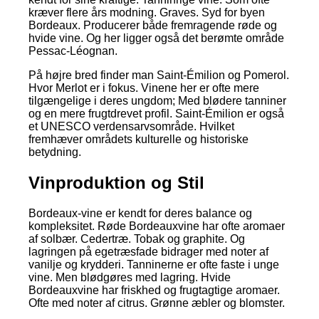
kræver flere års modning. Graves. Syd for byen
Bordeaux. Producerer både fremragende røde og
hvide vine. Og her ligger også det berømte område
Pessac-Léognan.
På højre bred finder man Saint-Émilion og Pomerol.
Hvor Merlot er i fokus. Vinene her er ofte mere
tilgængelige i deres ungdom; Med blødere tanniner
og en mere frugtdrevet profil. Saint-Émilion er også
et UNESCO verdensarvsområde. Hvilket
fremhæver områdets kulturelle og historiske
betydning.
Vinproduktion og Stil
Bordeaux-vine er kendt for deres balance og
kompleksitet. Røde Bordeauxvine har ofte aromaer
af solbær. Cedertræ. Tobak og graphite. Og
lagringen på egetræsfade bidrager med noter af
vanilje og krydderi. Tanninerne er ofte faste i unge
vine. Men blødgøres med lagring. Hvide
Bordeauxvine har friskhed og frugtagtige aromaer.
Ofte med noter af citrus. Grønne æbler og blomster.