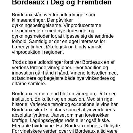
Bordeaux i Dag og Fremtiden
Bordeaux står over for udfordringer som
klimaændringer. Der påvirker
dyrkningsbetingelserne. Vinproducenterne
eksperimenterer med nye druesorter og
dyrkningsmetoder for, at tilpasse sig de ændrede
forhold. Samtidig er der en øget interesse for
bæredygtighed. Økologisk og biodynamisk
vinproduktion i regionen.
Trods disse udfordringer forbliver Bordeaux en af
verdens førende vinregioner. Hvor tradition og
innovation går hånd i hånd. Vinene fortsætter med,
at fascinere og begejstre både nye vinkendere og
erfarne samlere.
Bordeaux er mere end blot en vinregion; Det er en
institution. En kultur og en passion. Med sin rige
historie. Varierede terroir og exceptionelle vine har
Bordeaux sikret sin plads som et af vinverdenens
absolutte fyrtårne. Uanset om man foretrækker
kraftige; Lagringsdygtige røde eller også friske.
Elegante hvide vine. Har Bordeaux noget, at tilbyde.
For vinelskere verden over vil Bordeaux altid være