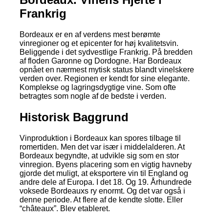
Frankrig
Bordeaux er en af verdens mest berømte
vinregioner og et epicenter for høj kvalitetsvin.
Beliggende i det sydvestlige Frankrig. På bredden
af floden Garonne og Dordogne. Har Bordeaux
opnået en nærmest mytisk status blandt vinelskere
verden over. Regionen er kendt for sine elegante.
Komplekse og lagringsdygtige vine. Som ofte
betragtes som nogle af de bedste i verden.
Historisk Baggrund
Vinproduktion i Bordeaux kan spores tilbage til
romertiden. Men det var især i middelalderen. At
Bordeaux begyndte, at udvikle sig som en stor
vinregion. Byens placering som en vigtig havneby
gjorde det muligt, at eksportere vin til England og
andre dele af Europa. I det 18. Og 19. Århundrede
voksede Bordeauxs ry enormt. Og det var også i
denne periode. At flere af de kendte slotte. Eller
“châteaux”. Blev etableret.