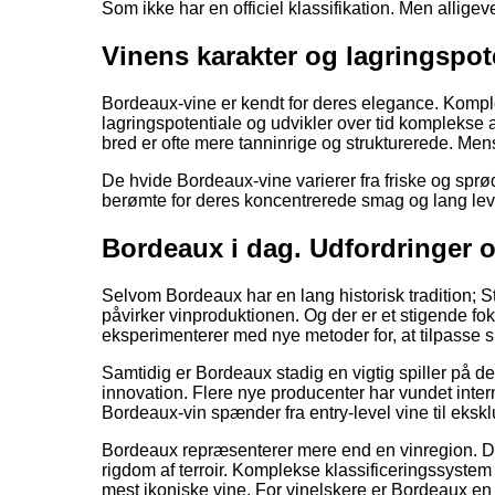
Som ikke har en officiel klassifikation. Men allig
Vinens karakter og lagringspot
Bordeaux-vine er kendt for deres elegance. Komple
lagringspotentiale og udvikler over tid komplekse
bred er ofte mere tanninrige og strukturerede. Men
De hvide Bordeaux-vine varierer fra friske og sprø
berømte for deres koncentrerede smag og lang lev
Bordeaux i dag. Udfordringer 
Selvom Bordeaux har en lang historisk tradition; 
påvirker vinproduktionen. Og der er et stigende f
eksperimenterer med nye metoder for, at tilpasse 
Samtidig er Bordeaux stadig en vigtig spiller på d
innovation. Flere nye producenter har vundet inter
Bordeaux-vin spænder fra entry-level vine til ekskl
Bordeaux repræsenterer mere end en vinregion. Det 
rigdom af terroir. Komplekse klassificeringssyste
mest ikoniske vine. For vinelskere er Bordeaux en 