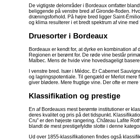
De vigtigste delområder i Bordeaux omfatter blan
beliggende på venstre bred af Gironde-floden. Hvor
dræningsforhold. På højre bred ligger Saint-Émilio
og klima resulterer i et bredt spektrum af vine med f
Druesorter i Bordeaux
Bordeaux er kendt for, at dyrke en kombination a
Regionen er berømt for. De røde vine består primæ
Malbec. Mens de hvide vine hovedsageligt basere
I venstre bred. Især i Médoc. Er Cabernet Sauvign
og lagringspotentiale. Til gengæld er Merlot mere 
giver blødere. Mere frugtige vine. Der ofte er mer
Klassifikation og prestige
En af Bordeauxs mest berømte institutioner er kla
deres kvalitet og pris på det tidspunkt. Klassifika
Cru” er den højeste rangering. Château Lafite Ro
blandt de mest prestigefyldte slotte i denne kategor
Ud over 1855-klassifikationen findes også klassif