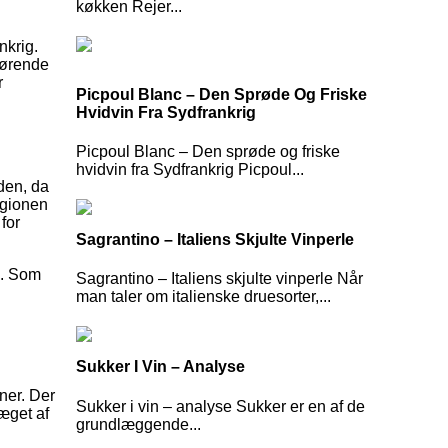
køkken Rejer...
nkrig.
førende
r
Picpoul Blanc – Den Sprøde Og Friske
Hvidvin Fra Sydfrankrig
Picpoul Blanc – Den sprøde og friske
hvidvin fra Sydfrankrig Picpoul...
den, da
egionen
for
Sagrantino – Italiens Skjulte Vinperle
5. Som
Sagrantino – Italiens skjulte vinperle Når
man taler om italienske druesorter,...
Sukker I Vin – Analyse
oner. Der
Sukker i vin – analyse Sukker er en af de
æget af
grundlæggende...