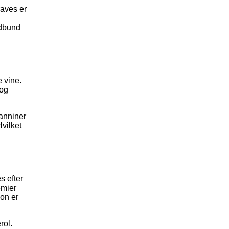
raves er
rdbund
 vine.
 og
Tanniner
vilket
s efter
emier
on er
rol.