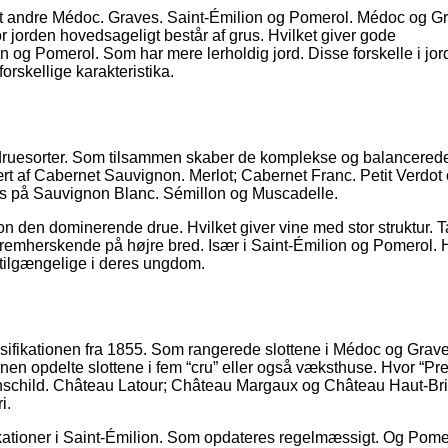
dt andre Médoc. Graves. Saint-Émilion og Pomerol. Médoc og G
 jorden hovedsageligt består af grus. Hvilket giver gode
n og Pomerol. Som har mere lerholdig jord. Disse forskelle i jo
orskellige karakteristika.
f druesorter. Som tilsammen skaber de komplekse og balancerede
rt af Cabernet Sauvignon. Merlot; Cabernet Franc. Petit Verdot
s på Sauvignon Blanc. Sémillon og Muscadelle.
on den dominerende drue. Hvilket giver vine med stor struktur. 
fremherskende på højre bred. Især i Saint-Émilion og Pomerol. H
e tilgængelige i deres ungdom.
ssifikationen fra 1855. Som rangerede slottene i Médoc og Grave
tionen opdelte slottene i fem “cru” eller også væksthuse. Hvor “Pr
thschild. Château Latour; Château Margaux og Château Haut-Bri
i.
ikationer i Saint-Émilion. Som opdateres regelmæssigt. Og Pome