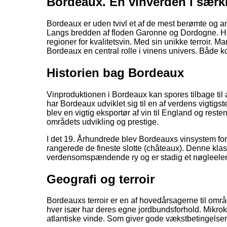
Bordeaux. En vinverden i særk
Bordeaux er uden tvivl et af de mest berømte og a
Langs bredden af floden Garonne og Dordogne. H
regioner for kvalitetsvin. Med sin unikke terroir. 
Bordeaux en central rolle i vinens univers. Både ko
Historien bag Bordeaux
Vinproduktionen i Bordeaux kan spores tilbage til 
har Bordeaux udviklet sig til en af verdens vigtig
blev en vigtig eksportør af vin til England og reste
områdets udvikling og prestige.
I det 19. Århundrede blev Bordeauxs vinsystem for
rangerede de fineste slotte (châteaux). Denne klas
verdensomspændende ry og er stadig et nøgleeleme
Geografi og terroir
Bordeauxs terroir er en af hovedårsagerne til områd
hver især har deres egne jordbundsforhold. Mikro
atlantiske vinde. Som giver gode vækstbetingelser