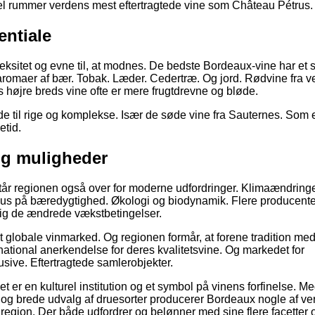
evel rummer verdens mest eftertragtede vine som Château Pétrus.
entiale
ksitet og evne til, at modnes. De bedste Bordeaux-vine har et s
 aromaer af bær. Tobak. Læder. Cedertræ. Og jord. Rødvine fra v
s højre breds vine ofte er mere frugtdrevne og bløde.
de til rige og komplekse. Især de søde vine fra Sauternes. Som 
etid.
og muligheder
Står regionen også over for moderne udfordringer. Klimaændring
okus på bæredygtighed. Økologi og biodynamik. Flere producente
sig de ændrede vækstbetingelser.
et globale vinmarked. Og regionen formår, at forene tradition me
national anerkendelse for deres kvalitetsvine. Og markedet for
usive. Eftertragtede samlerobjekter.
er en kulturel institution og et symbol på vinens forfinelse. Me
m og brede udvalg af druesorter producerer Bordeaux nogle af v
region. Der både udfordrer og belønner med sine flere facetter o