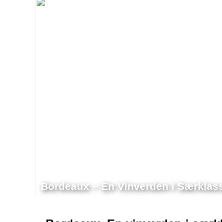
Bordeaux – En Vinverden I Særklas