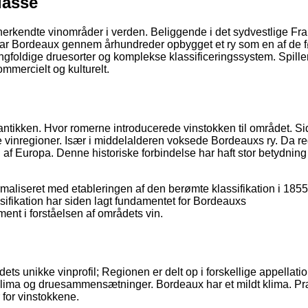
lasse
nerkendte vinområder i verden. Beliggende i det sydvestlige Fra
ar Bordeaux gennem århundreder opbygget et ry som en af de 
Mangfoldige druesorter og komplekse klassificeringssystem. Spille
mmercielt og kulturelt.
antikken. Hvor romerne introducerede vinstokken til området. Si
ste vinregioner. Især i middelalderen voksede Bordeauxs ry. Da r
n af Europa. Denne historiske forbindelse har haft stor betydning 
maliseret med etableringen af den berømte klassifikation i 185
sifikation har siden lagt fundamentet for Bordeauxs
nt i forståelsen af områdets vin.
ets unikke vinprofil; Regionen er delt op i forskellige appellati
klima og druesammensætninger. Bordeaux har et mildt klima. Pr
 for vinstokkene.