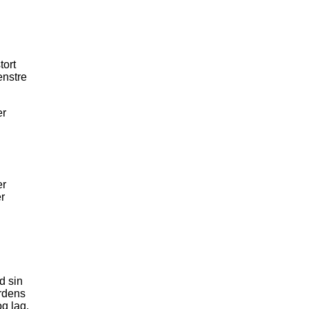
tort
enstre
er
er
r
d
d sin
erdens
g lag.