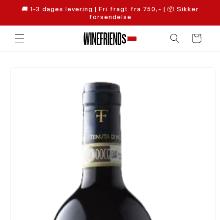
Gå til
🚚 1-3 dages levering | Fri fragt fra 750,- | 📦 Sikker
indhold
forsendelse
Indkøbskurv
å til
roduktoplysninger