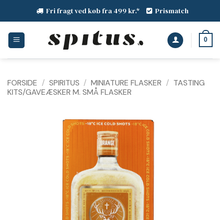
Fortsæt
Fri fragt ved køb fra 499 kr.*
Prismatch
til
indhold
0
FORSIDE
/
SPIRITUS
/
MINIATURE FLASKER
/
TASTING
KITS/GAVEÆSKER M. SMÅ FLASKER