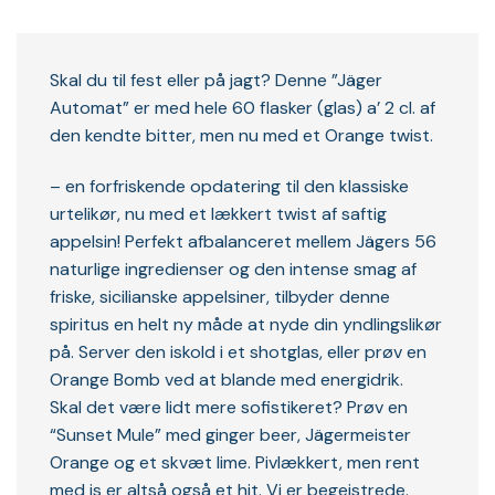
Skal du til fest eller på jagt? Denne ”Jäger
Automat” er med hele 60 flasker (glas) a’ 2 cl. af
den kendte bitter, men nu med et Orange twist.
– en forfriskende opdatering til den klassiske
urtelikør, nu med et lækkert twist af saftig
appelsin! Perfekt afbalanceret mellem Jägers 56
naturlige ingredienser og den intense smag af
friske, sicilianske appelsiner, tilbyder denne
spiritus en helt ny måde at nyde din yndlingslikør
på. Server den iskold i et shotglas, eller prøv en
Orange Bomb ved at blande med energidrik.
Skal det være lidt mere sofistikeret? Prøv en
“Sunset Mule” med ginger beer, Jägermeister
Orange og et skvæt lime. Pivlækkert, men rent
med is er altså også et hit. Vi er begejstrede.