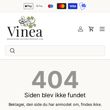
Spring til indhold
Menu
Log ind
Indkøbsku
Søg
Søg
404
Siden blev ikke fundet
Beklager, den side du har anmodet om, findes ikke.