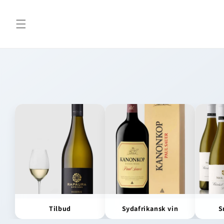
Gå til
indhold
Tilbud
Sydafrikansk vin
S