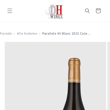
Gå til
indhold
Indkøbskurv
Forside
›
Alle hvidvine
›
Parallele 45 Blanc 2023 Cotes De Rhone, Paul Jaboulet Øko
Gå til
produktoplysninger