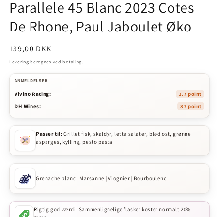
Parallele 45 Blanc 2023 Cotes
De Rhone, Paul Jaboulet Øko
Normalpris
139,00 DKK
Levering
beregnes ved betaling.
ANMELDELSER
Vivino Rating:
3.7 point
DH Wines:
87 point
Passer til:
Grillet fisk, skaldyr, lette salater, blød ost, grønne
asparges, kylling, pesto pasta
Grenache blanc
|
Marsanne
|
Viognier
|
Bourboulenc
Rigtig god værdi. Sammenlignelige flasker koster normalt 20%