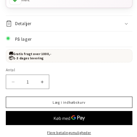
mere.
Detaljer
På lager
🚚
Gratis fragt over 1000,-
📦
1-3 dages levering
Antal
Reducer
Øg
antallet
antallet
for
for
Læg i indkøbskurv
Parallele
Parallele
45
45
Blanc
Blanc
2023
2023
Cotes
Cotes
Flere betalingsmuligheder
De
De