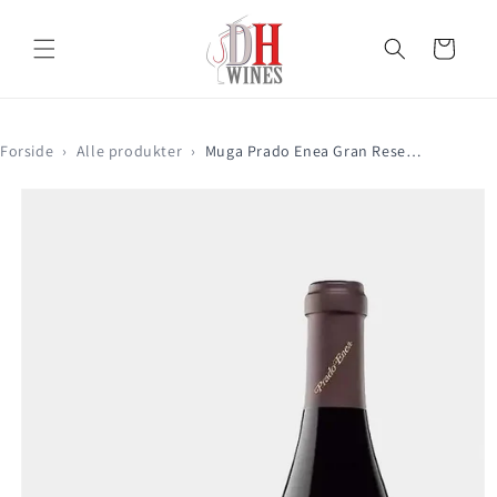
Gå til
indhold
Indkøbskurv
Forside
›
Alle produkter
›
Muga Prado Enea Gran Reserva 2016
Gå til
produktoplysninger