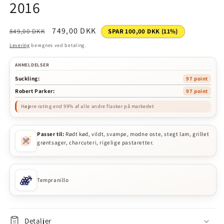
2016
Normalpris
Udsalgspris
749,00 DKK
849,00 DKK
SPAR 100,00 DKK (11%)
Levering
beregnes ved betaling.
ANMELDELSER
Suckling:
97 point
Robert Parker:
97 point
Højere rating end 99% af alle andre flasker på markedet
Passer til:
Rødt kød, vildt, svampe, modne oste, stegt lam, grillet
grøntsager, charcuteri, rigelige pastaretter.
Tempranillo
Detaljer