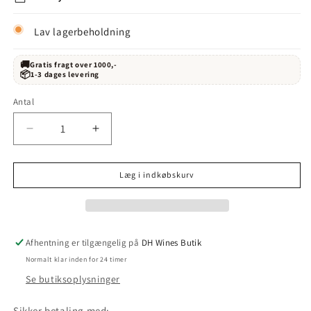
Lav lagerbeholdning
🚚
Gratis fragt over 1000,-
📦
1-3 dages levering
Antal
Reducer
Øg
antallet
antallet
for
for
Læg i indkøbskurv
Muga
Muga
Prado
Prado
Enea
Enea
Gran
Gran
Reserva
Reserva
Afhentning er tilgængelig på
DH Wines Butik
2016
2016
Normalt klar inden for 24 timer
Se butiksoplysninger
Sikker betaling med: