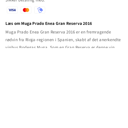
Læs om Muga Prado Enea Gran Reserva 2016
Muga Prado Enea Gran Reserva 2016 er en fremragende
rødvin fra Rioja-regionen i Spanien, skabt af det anerkendte
vinhus Bodegas Muga. Som en Gran Reserva er denne vin
blandt de mest holdbare fra Rioja, og den har gennemgået en
omfattende lagringsproces for at opnå sin dybde og
elegance. For at opnå…
Læs mere
Tilmeld dig vores nyhedsbrev
her
Produktet tilhører også:
Alle produkter
,
Alle produkter (discount)
,
Alle vine
,
Bestsellers
,
Muga
,
Nyeste varer
,
Rioja
,
Rødvine 500kr+
,
Spansk Rødvin
,
Største besparelse
,
Tempranillo
,
Tilbud