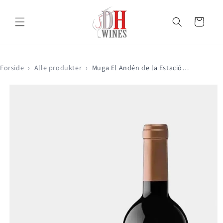
Gå til
indhold
Indkøbskurv
Forside
›
Alle produkter
›
Muga El Andén de la Estación Crianza 2022
Gå til
produktoplysninger