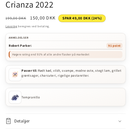
Crianza 2022
Normalpris
Udsalgspris
150,00 DKK
199,00 DKK
SPAR 49,00 DKK (24%)
Levering
beregnes ved betaling.
ANMELDELSER
Robert Parker:
91 point
Højere rating end 91% af alle andre flasker på markedet
Passer til:
Rødt kød, vildt, svampe, modne oste, stegt lam, grillet
grøntsager, charcuteri, rigelige pastaretter.
Tempranillo
Detaljer