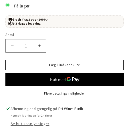
På lager
🚚
Gratis fragt over 1000,-
📦
1-3 dages levering
Antal
Reducer
Øg
antallet
antallet
for
for
Læg i indkøbskurv
Muga
Muga
El
El
Andén
Andén
de
de
la
la
Flere betalingsmuligheder
Estación
Estación
Crianza
Crianza
2022
2022
Afhentning er tilgængelig på
DH Wines Butik
Normalt klar inden for 24 timer
Se butiksoplysninger