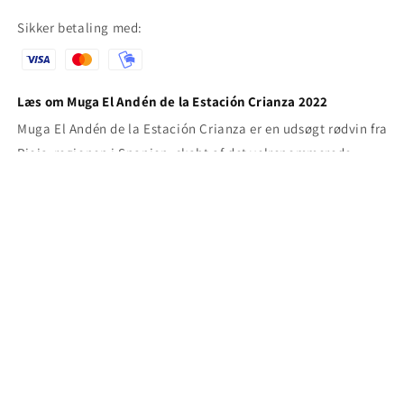
Sikker betaling med:
Læs om Muga El Andén de la Estación Crianza 2022
Muga El Andén de la Estación Crianza er en udsøgt rødvin fra
Rioja-regionen i Spanien, skabt af det velrenommerede
Bodegas Muga. Som en Crianza-vin har den gennemgået en
modningsproces på mindst to år, hvoraf mindst 12 måneder
er tilbragt på egetræsfade. Denne vin repræsenterer den
klassiske Rioja-…
Læs mere
Tilmeld dig vores nyhedsbrev
her