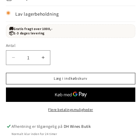
Lav lagerbeholdning
🚚
Gratis fragt over 1000,-
📦
1-3 dages levering
Antal
Reducer
Øg
antallet
antallet
for
for
Læg i indkøbskurv
Dominio
Dominio
Basconcillos
Basconcillos
Crianza
Crianza
MAGNUM
MAGNUM
2020
2020
Flere betalingsmuligheder
Afhentning er tilgængelig på
DH Wines Butik
Normalt klar inden for 24 timer