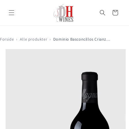
Gå til
indhold
Indkøbskurv
Forside
›
Alle produkter
›
Dominio Basconcillos Crianza MAGNUM 2020
Gå til
produktoplysninger