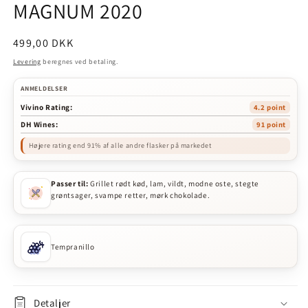
MAGNUM 2020
Normalpris
499,00 DKK
Levering
beregnes ved betaling.
ANMELDELSER
Vivino Rating:
4.2 point
DH Wines:
91 point
Højere rating end 91% af alle andre flasker på markedet
Passer til:
Grillet rødt kød, lam, vildt, modne oste, stegte
grøntsager, svampe retter, mørk chokolade.
Tempranillo
Detaljer