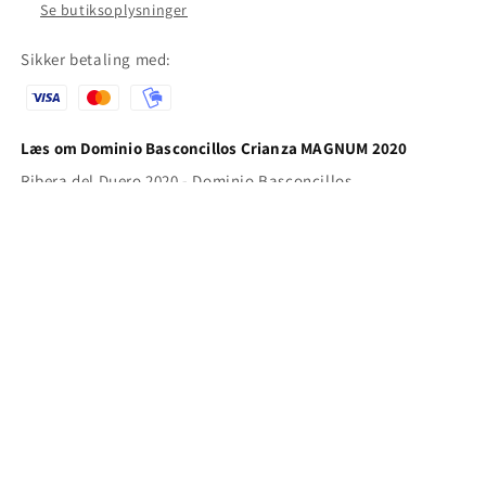
Se butiksoplysninger
Sikker betaling med:
Læs om Dominio Basconcillos Crianza MAGNUM 2020
Ribera del Duero 2020 - Dominio Basconcillos
Oprindelsesland: Spanien Druesorter: Tempranillo, Malbec,
Merlot, Cabernet Sauvignon Alkoholindhold: 15,5%
Madmatch: Ideel til stegt rødt kød, lam, pattegris, grillet lyst
kød samt vildt som hare eller kanin. Produktbeskrivelse:
Denne vin er modnet …
Læs mere
Tilmeld dig vores nyhedsbrev
her