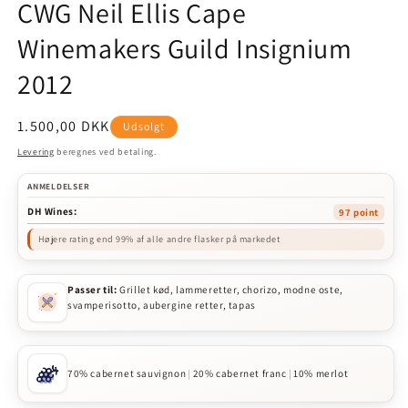
CWG Neil Ellis Cape
Winemakers Guild Insignium
2012
Normalpris
1.500,00 DKK
Udsolgt
Levering
beregnes ved betaling.
ANMELDELSER
DH Wines:
97 point
Højere rating end 99% af alle andre flasker på markedet
Passer til:
Grillet kød, lammeretter, chorizo, modne oste,
svamperisotto, aubergine retter, tapas
70% cabernet sauvignon
|
20% cabernet franc
|
10% merlot