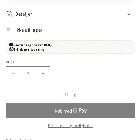
Detaljer
Ikke på lager
🚚
Gratis fragt over 1000,-
📦
1-3 dages levering
Antal
Reducer
Øg
antallet
antallet
for
for
Udsolgt
CWG
CWG
Neil
Neil
Ellis
Ellis
Cape
Cape
Winemakers
Winemakers
Flere betalingsmuligheder
Guild
Guild
Insignium
Insignium