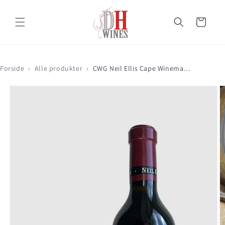
Gå til
indhold
Indkøbskurv
Forside
›
Alle produkter
›
CWG Neil Ellis Cape Winemakers Guild Insignium 2012
Gå til
produktoplysninger