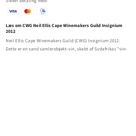
Sikker betaling med:
2012
2012
Læs om CWG Neil Ellis Cape Winemakers Guild Insignium
2012
Neil Ellis Cape Winemakers Guild (CWG) Insignium 2012.
Dette er en sand samlerobjekt-vin, skabt af Sydafrikas "vin-
aristokrat" Neil Ellis til den eksklusive CWG-auktion i 2014.
Årgang 2012 i Stellenbosch regnes for en af de mest klassiske
og balancerede årgange i nyere tid, hvilket gør denne vin e…
Læs mere
Tilmeld dig vores nyhedsbrev
her
Produktet tilhører også:
Alle produkter
,
Alle produkter (discount)
,
Alle rødvine
,
Alle vine
,
Auktionsvine
,
CWG TILBUD
,
Flasker med 95+ fra DH
,
Nyeste varer
,
Rødvine 500kr+
,
SKAT20
RABAT
,
Sydafrikansk rødvin
,
Sydafrikansk vin