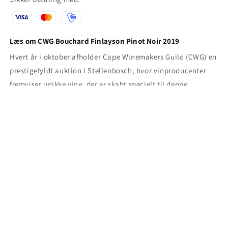
Læs om CWG Bouchard Finlayson Pinot Noir 2019
Hvert år i oktober afholder Cape Winemakers Guild (CWG) en
prestigefyldt auktion i Stellenbosch, hvor vinproducenter
fremviser unikke vine, der er skabt specielt til denne
lejlighed. Denne auktion tiltrækker vinentusiaster og samlere
fra hele verden, som byder på nogle af de mest udsøgte
sydafrikan…
Læs mere
Tilmeld dig vores nyhedsbrev
her
Produktet tilhører også:
Alle produkter
,
Alle produkter (discount)
,
Alle rødvine
,
Alle vine
,
Auktionsvine
,
Bestsellers
,
Bouchard Finlayson
,
Bouchard Finlayson Rødvin
,
Nyeste varer
,
Pinot