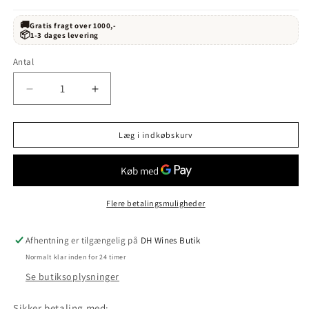
🚚
Gratis fragt over 1000,-
📦
1-3 dages levering
Antal
Reducer
Øg
antallet
antallet
for
for
Læg i indkøbskurv
CWG
CWG
Bouchard
Bouchard
Finlayson
Finlayson
Pinot
Pinot
Noir
Noir
Flere betalingsmuligheder
2019
2019
Afhentning er tilgængelig på
DH Wines Butik
Normalt klar inden for 24 timer
Se butiksoplysninger
Sikker betaling med: