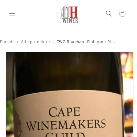
Gå til
indhold
Indkøbskurv
Forside
›
Alle produkter
›
CWG Bouchard Finlayson Pinot Noir 2019
Gå til
produktoplysninger