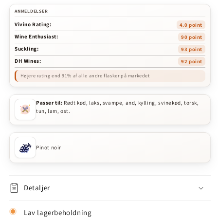
ANMELDELSER
Vivino Rating:
4.0 point
Wine Enthusiast:
90 point
Suckling:
93 point
DH Wines:
92 point
Højere rating end 91% af alle andre flasker på markedet
Passer til:
Rødt kød, laks, svampe, and, kylling, svinekød, torsk,
tun, lam, ost.
Pinot noir
Detaljer
Lav lagerbeholdning