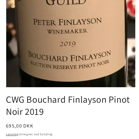
CWG Bouchard Finlayson Pinot
Noir 2019
Normalpris
695,00 DKK
Levering
beregnes ved betaling.